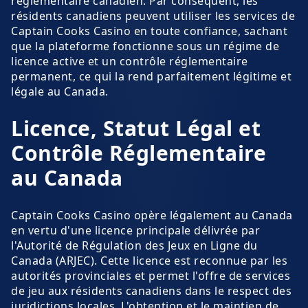
réglementaire canadien. Par conséquent, les
résidents canadiens peuvent utiliser les services de
Captain Cooks Casino en toute confiance, sachant
que la plateforme fonctionne sous un régime de
licence active et un contrôle réglementaire
permanent, ce qui la rend parfaitement légitime et
légale au Canada.
Licence, Statut Légal et
Contrôle Réglementaire
au Canada
Captain Cooks Casino opère légalement au Canada
en vertu d'une licence principale délivrée par
l'Autorité de Régulation des Jeux en Ligne du
Canada (ARJEC). Cette licence est reconnue par les
autorités provinciales et permet l'offre de services
de jeu aux résidents canadiens dans le respect des
juridictions locales. L'obtention et le maintien de