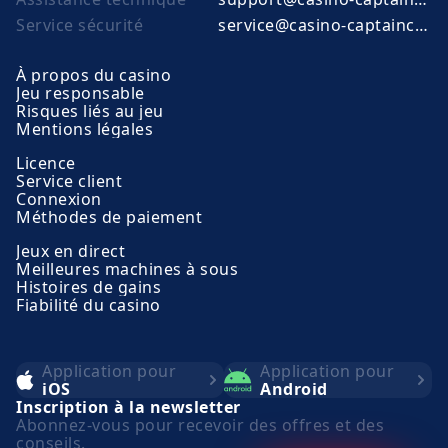
Service sécurité
service@casino-captaincooks.ca
À propos du casino
Jeu responsable
Risques liés au jeu
Mentions légales
Licence
Service client
Connexion
Méthodes de paiement
Jeux en direct
Meilleures machines à sous
Histoires de gains
Fiabilité du casino
Application pour
Application pour
iOS
Android
Inscription à la newsletter
Abonnez-vous pour recevoir des offres et des
conseils.