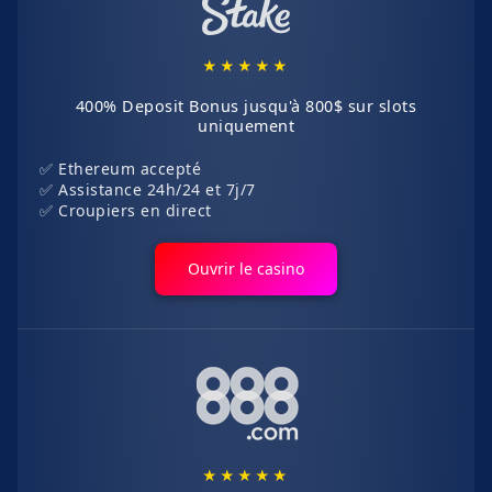
★★★★★
400% Deposit Bonus jusqu'à 800$ sur slots
uniquement
✅ Ethereum accepté
✅ Assistance 24h/24 et 7j/7
✅ Croupiers en direct
Ouvrir le casino
★★★★★