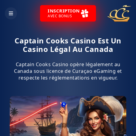
INSCRIPTION
AVEC BONUS
Captain Cooks Casino Est Un
Casino Légal Au Canada
Captain Cooks Casino opère légalement au
Canada sous licence de Curaçao eGaming et
respecte les réglementations en vigueur.