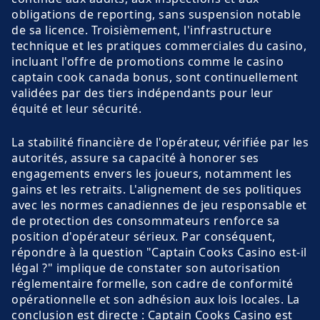
obligations de reporting, sans suspension notable
de sa licence. Troisièmement, l'infrastructure
technique et les pratiques commerciales du casino,
incluant l'offre de promotions comme le casino
captain cook canada bonus, sont continuellement
validées par des tiers indépendants pour leur
équité et leur sécurité.
La stabilité financière de l'opérateur, vérifiée par les
autorités, assure sa capacité à honorer ses
engagements envers les joueurs, notamment les
gains et les retraits. L'alignement de ses politiques
avec les normes canadiennes de jeu responsable et
de protection des consommateurs renforce sa
position d'opérateur sérieux. Par conséquent,
répondre à la question "Captain Cooks Casino est-il
légal ?" implique de constater son autorisation
réglementaire formelle, son cadre de conformité
opérationnelle et son adhésion aux lois locales. La
conclusion est directe : Captain Cooks Casino est