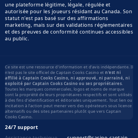
une plateforme légitime, légale, régulée et
autorisée pour les joueurs résidant au Canada. Son
statut n'est pas basé sur des affirmations
marketing, mais sur des validations réglementaires
et des preuves de conformité continues accessibles
au public.
Ce site est une ressource d'information et d'avis indépendante. Il
n'est pas le site officiel de Captain Cooks Casino et
n'est ni
affilié à Captain Cooks Casino, ni approuvé, ni parrainé, ni
exploité par Captain Cooks Casino ou ses propriétaires
.
Toutes les marques commerciales, logos et noms de marque
sont la propriété de leurs propriétaires respectifs et sont utilisés
à des fins d'identification et éditoriales uniquement. Tout lien ou
incitation à l'action peut mener vers des opérateurs sous licence
alternatifs ou des sites partenaires plutôt que vers Captain
Cooks Casino.
24/7 support
Assistance technique
support@casino-captaincooks.ca