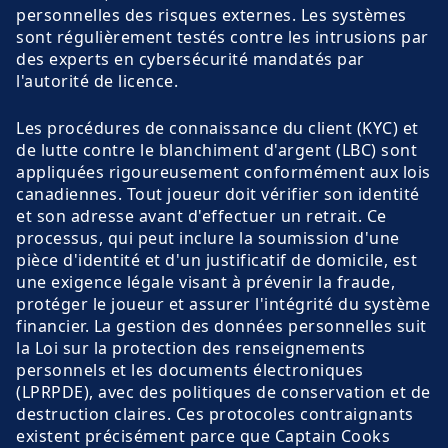
personnelles des risques externes. Les systèmes
sont régulièrement testés contre les intrusions par
des experts en cybersécurité mandatés par
l'autorité de licence.
Les procédures de connaissance du client (KYC) et
de lutte contre le blanchiment d'argent (LBC) sont
appliquées rigoureusement conformément aux lois
canadiennes. Tout joueur doit vérifier son identité
et son adresse avant d'effectuer un retrait. Ce
processus, qui peut inclure la soumission d'une
pièce d'identité et d'un justificatif de domicile, est
une exigence légale visant à prévenir la fraude,
protéger le joueur et assurer l'intégrité du système
financier. La gestion des données personnelles suit
la Loi sur la protection des renseignements
personnels et les documents électroniques
(LPRPDE), avec des politiques de conservation et de
destruction claires. Ces protocoles contraignants
existent précisément parce que Captain Cooks