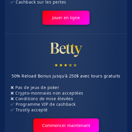
✅ Cashback sur les pertes
Jouer en ligne
★★★☆☆
50% Reload Bonus jusqu'à 250$ avec tours gratuits
❌ Pas de jeux de poker
❌ Crypto-monnaies non acceptées
❌ Conditions de mise élevées
✅ Programme VIP de cashback
✅ Trustly accepté
Commencer maintenant